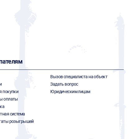
пателям
Вызов специалиста на объект
и
Задать вопрос
я покупки
Юридическим лицам
ы оплаты
ка
тная система
таты розыгрышей