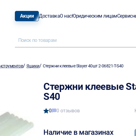
Акции
Доставка
О нас
Юридическим лицам
Сервисн
/
/
нструментов
Ящики
Стержни клеевые Stayer 40шт 2-06821-Т-S40
Стержни клеевые Sta
S40
0
0 отзывов
Наличие в магазинах