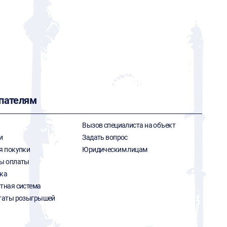
пателям
Вызов специалиста на объект
и
Задать вопрос
я покупки
Юридическим лицам
ы оплаты
ка
тная система
таты розыгрышей