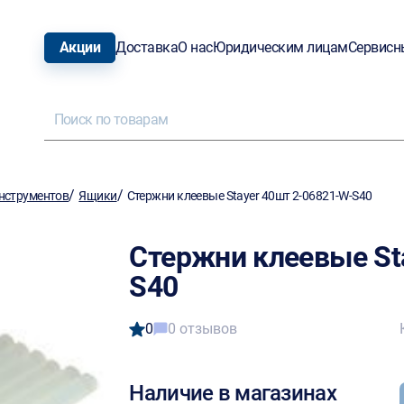
Акции
Доставка
О нас
Юридическим лицам
Сервисн
/
/
нструментов
Ящики
Стержни клеевые Stayer 40шт 2-06821-W-S40
Стержни клеевые St
S40
0
0 отзывов
Наличие в магазинах