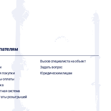
пателям
Вызов специалиста на объект
и
Задать вопрос
я покупки
Юридическим лицам
ы оплаты
ка
тная система
таты розыгрышей