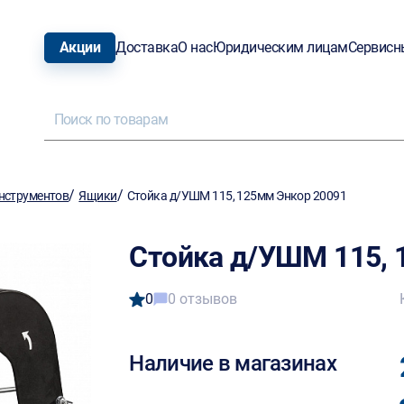
Акции
Доставка
О нас
Юридическим лицам
Сервисн
/
/
нструментов
Ящики
Стойка д/УШМ 115, 125мм Энкор 20091
Стойка д/УШМ 115, 
0
0 отзывов
Наличие в магазинах