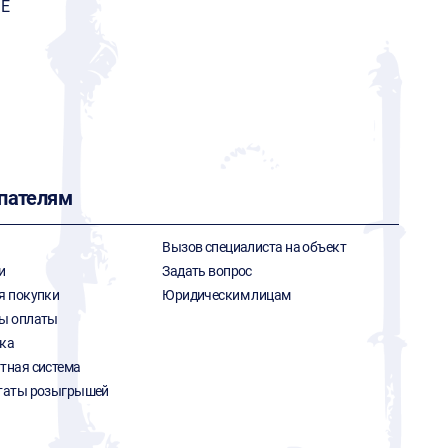
E
пателям
Вызов специалиста на объект
и
Задать вопрос
я покупки
Юридическим лицам
ы оплаты
ка
тная система
таты розыгрышей