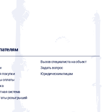
пателям
Вызов специалиста на объект
и
Задать вопрос
я покупки
Юридическим лицам
ы оплаты
ка
тная система
таты розыгрышей