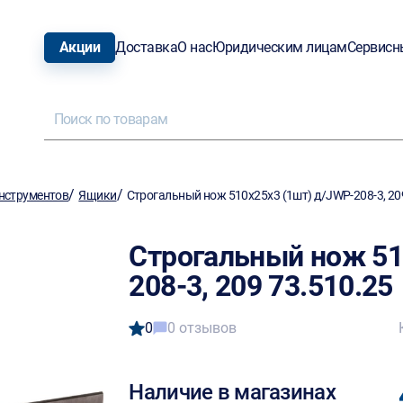
Акции
Доставка
О нас
Юридическим лицам
Сервисн
/
/
нструментов
Ящики
Строгальный нож 510х25х3 (1шт) д/JWP-208-3, 20
Строгальный нож 51
208-3, 209 73.510.25
0
0 отзывов
Наличие в магазинах