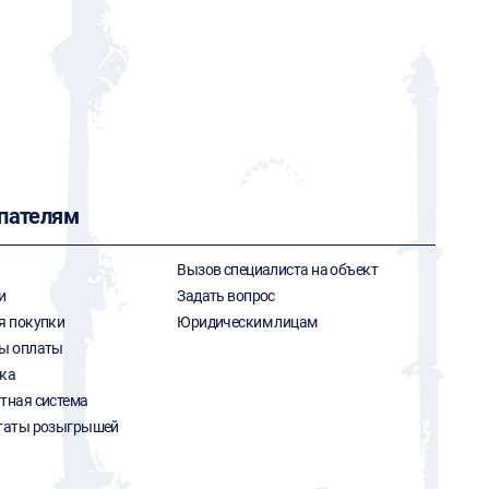
пателям
Вызов специалиста на объект
и
Задать вопрос
я покупки
Юридическим лицам
ы оплаты
ка
тная система
таты розыгрышей