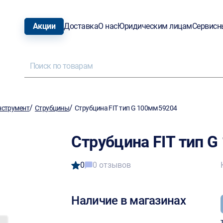
Акции
Доставка
О нас
Юридическим лицам
Сервисн
/
/
нструмент
Струбцины
Струбцина FIT тип G 100мм 59204
Струбцина FIT тип G
0
0 отзывов
Наличие в магазинах