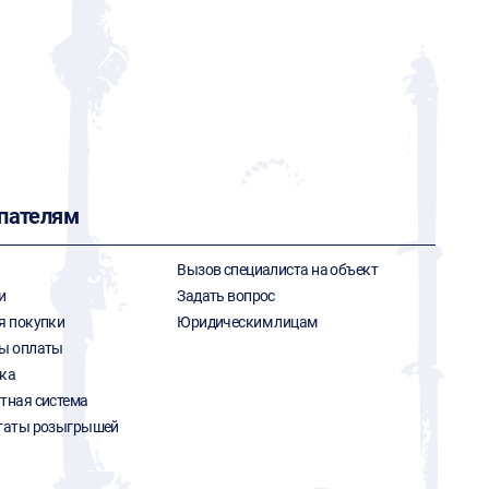
пателям
Вызов специалиста на объект
и
Задать вопрос
я покупки
Юридическим лицам
ы оплаты
ка
тная система
таты розыгрышей