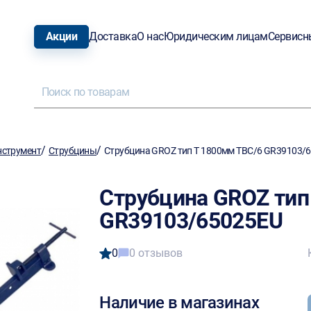
Акции
Доставка
О нас
Юридическим лицам
Сервисн
/
/
нструмент
Струбцины
Струбцина GROZ тип T 1800мм TBC/6 GR39103/
Струбцина GROZ тип
GR39103/65025EU
0
0 отзывов
Наличие в магазинах