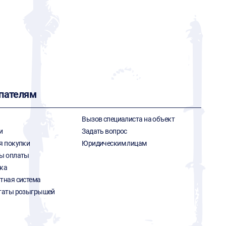
пателям
Вызов специалиста на объект
и
Задать вопрос
я покупки
Юридическим лицам
ы оплаты
ка
тная система
таты розыгрышей