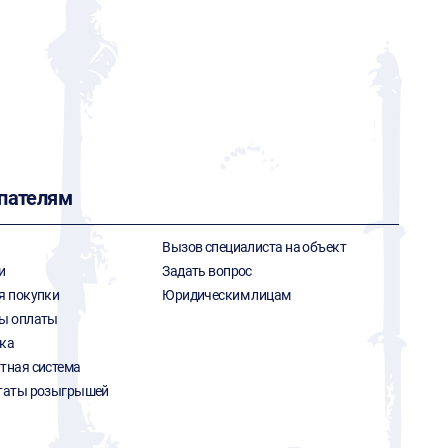
пателям
Вызов специалиста на объект
и
Задать вопрос
я покупки
Юридическим лицам
ы оплаты
ка
тная система
таты розыгрышей