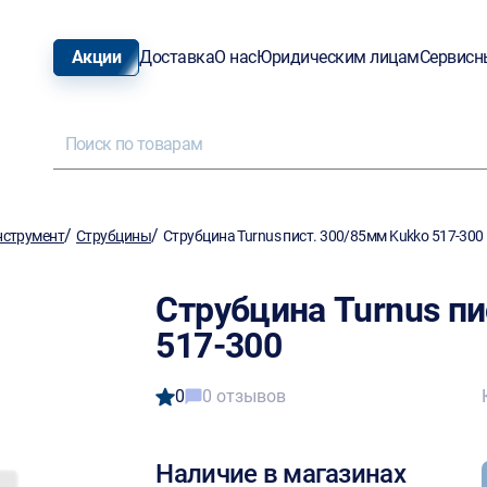
Акции
Доставка
О нас
Юридическим лицам
Сервисн
/
/
нструмент
Струбцины
Струбцина Turnus пист. 300/85мм Kukko 517-300
Струбцина Turnus пи
517-300
0
0 отзывов
Наличие в магазинах