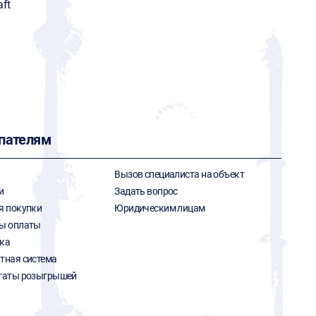
aft
пателям
Вызов специалиста на объект
и
Задать вопрос
я покупки
Юридическим лицам
ы оплаты
ка
тная система
таты розыгрышей