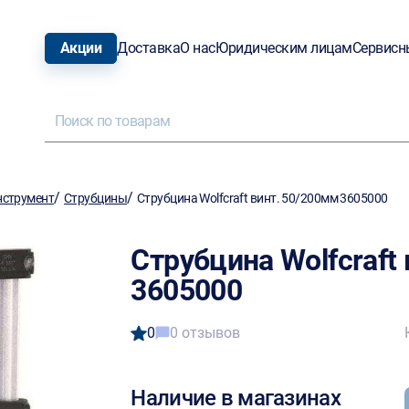
Акции
Доставка
О нас
Юридическим лицам
Сервисн
/
/
нструмент
Струбцины
Струбцина Wolfcraft винт. 50/200мм 3605000
Струбцина Wolfcraft
3605000
0
0 отзывов
Наличие в магазинах