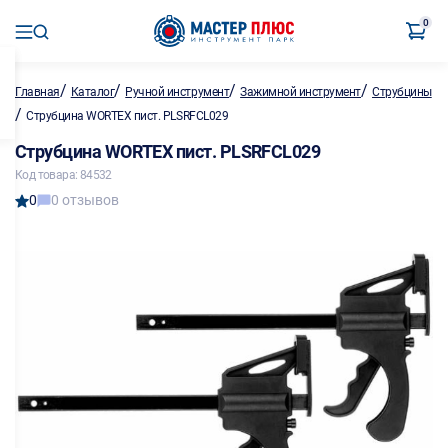
0
/
/
/
/
Главная
Каталог
Ручной инструмент
Зажимной инструмент
Струбцины
/
Струбцина WORTEX пист. PLSRFCL029
Струбцина WORTEX пист. PLSRFCL029
Код товара: 84532
0
0 отзывов