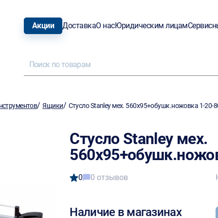
Акции
Доставка
О нас
Юридическим лицам
Сервисн
/
/
нструментов
Ящики
Стусло Stanley мех. 560х95+обушк.ножовка 1-20-
Стусло Stanley мех.
560х95+обушк.ножов
0
0 отзывов
Наличие в магазинах