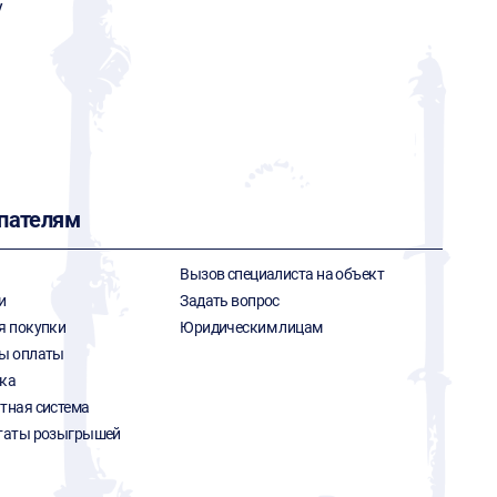
y
пателям
Вызов специалиста на объект
и
Задать вопрос
я покупки
Юридическим лицам
ы оплаты
ка
тная система
таты розыгрышей