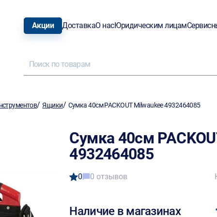
Акции
Доставка
О нас
Юридическим лицам
Сервисн
/
/
нструментов
Ящики
Сумка 40см PACKOUT Milwaukee 4932464085
Сумка 40см PACKOU
4932464085
0
0 отзывов
Наличие в магазинах