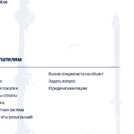
ukee
пателям
Вызов специалиста на объект
и
Задать вопрос
я покупки
Юридическим лицам
ы оплаты
ка
тная система
таты розыгрышей