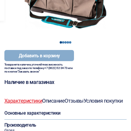
1
2
3
4
5
Добавить в корзину
Товара нет в наличии, уточняйте возможность
поставки под заказ по телефону
+7 (3822) 52-34-73
или
по кнопке "Заказать звонок"
Наличие в магазинах
Характеристики
Описание
Отзывы
Условия покупки
Основные характеристики
Производитель
Gross