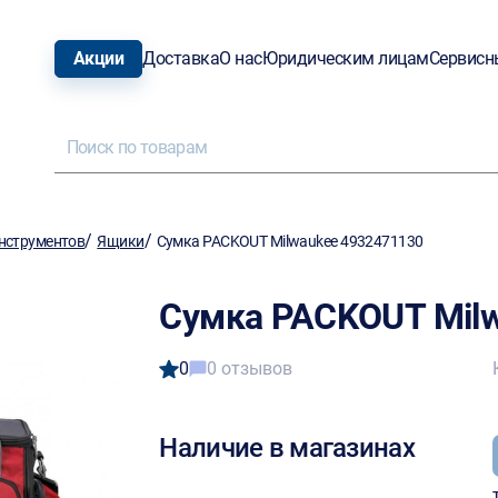
Акции
Доставка
О нас
Юридическим лицам
Сервисн
/
/
нструментов
Ящики
Сумка PACKOUT Milwaukee 4932471130
Сумка PACKOUT Mil
0
0 отзывов
Наличие в магазинах