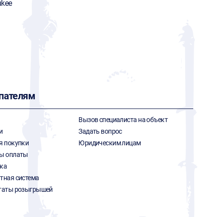
ukee
пателям
Вызов специалиста на объект
и
Задать вопрос
я покупки
Юридическим лицам
ы оплаты
ка
тная система
таты розыгрышей