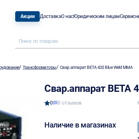
Акции
Доставка
О нас
Юридическим лицам
Сервисн
/
/
рудование
Трансформаторы
Свар.аппарат BETA 420 Blue Weld MMA
Свар.аппарат BETA 
0
0 отзывов
Наличие в магазинах