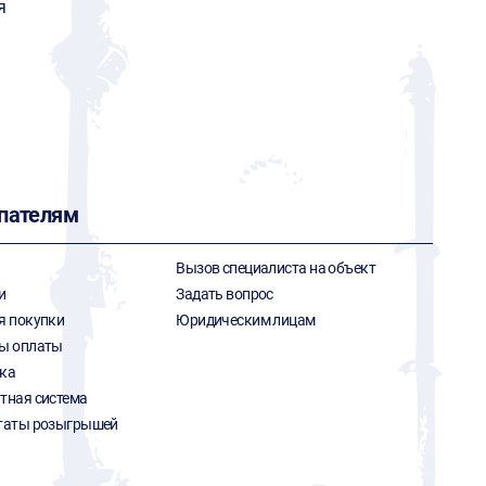
я
пателям
Вызов специалиста на объект
и
Задать вопрос
я покупки
Юридическим лицам
ы оплаты
ка
тная система
таты розыгрышей