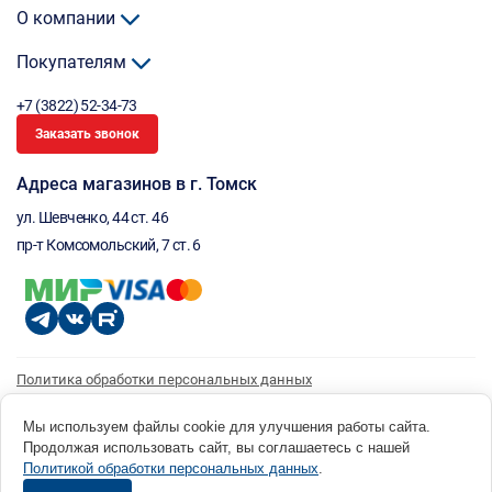
О компании
Покупателям
+7 (3822) 52-34-73
Заказать звонок
Адреса магазинов в г. Томск
ул. Шевченко, 44 ст. 46
пр-т Комсомольский, 7 ст. 6
Политика обработки персональных данных
Согласие на обработку персональных данных
Согласие на получение рассылки
Мы используем файлы cookie для улучшения работы сайта.
Продолжая использовать сайт, вы соглашаетесь с нашей
© 1996 - 2026 инструмент парк «Мастер Плюс» Россия, г. Томск, ул. Шевченко, 44 ст. 46, (3822) 52-34-
Политикой обработки персональных данных
.
73 okp@masterplus.tomsk.ru ИП Брусницын Д.Н. ИНН 701700002741
Разработано в Sibcode.team