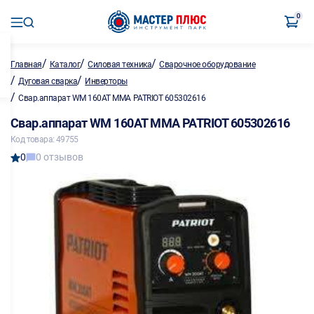
0
/
/
/
Главная
Каталог
Силовая техника
Сварочное оборудование
/
/
Дуговая сварка
Инверторы
/
Свар.аппарат WM 160AT MMA PATRIOT 605302616
Свар.аппарат WM 160AT MMA PATRIOT 605302616
Код товара: 49755
0
0 отзывов