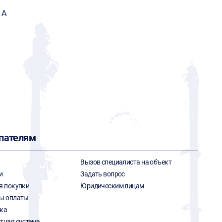
G
 А
пателям
Вызов специалиста на объект
и
Задать вопрос
я покупки
Юридическим лицам
ы оплаты
ка
тная система