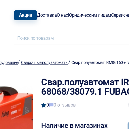
Акции
Доставка
О нас
Юридическим лицам
Сервисн
/
/
рудование
Сварочные полуавтоматы
Свар.полуавтомат IRMIG 160 + 
Свар.полуавтомат IR
68068/38079.1 FUBA
0
0 отзывов
Наличие в магазинах