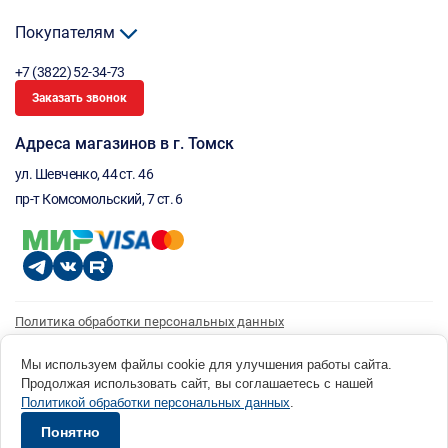
Покупателям
+7 (3822) 52-34-73
Заказать звонок
Адреса магазинов в г. Томск
ул. Шевченко, 44 ст. 46
пр-т Комсомольский, 7 ст. 6
Политика обработки персональных данных
Согласие на обработку персональных данных
Согласие на получение рассылки
Мы используем файлы cookie для улучшения работы сайта.
Продолжая использовать сайт, вы соглашаетесь с нашей
© 1996 - 2026 инструмент парк «Мастер Плюс» Россия, г. Томск, ул. Шевченко, 44 ст. 46, (3822) 52-34-
Политикой обработки персональных данных
.
73 okp@masterplus.tomsk.ru ИП Брусницын Д.Н. ИНН 701700002741
Разработано в Sibcode.team
Понятно