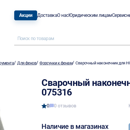
Акции
Доставка
О нас
Юридическим лицам
Сервисн
/
/
/
румента
Для фенов
Форсунки к фенам
Сварочный наконечник для H
Сварочный наконечн
075316
0
0 отзывов
Наличие в магазинах