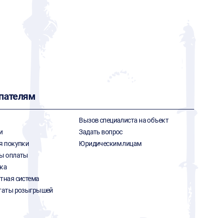
пателям
Вызов специалиста на объект
и
Задать вопрос
я покупки
Юридическим лицам
ы оплаты
ка
тная система
таты розыгрышей