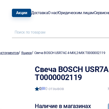
Акции
Доставка
О нас
Юридическим лицам
Сервисн
/
/
нструментов
Ящики
Свеча BOSCH USR7AC 4-MIX,2-MIX T0000002119
Свеча BOSCH USR7AC
T0000002119
0
0 отзывов
Наличие в магазинах