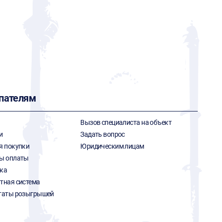
пателям
Вызов специалиста на объект
и
Задать вопрос
я покупки
Юридическим лицам
ы оплаты
ка
тная система
таты розыгрышей