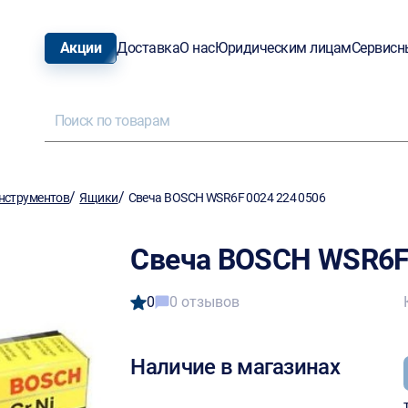
Акции
Доставка
О нас
Юридическим лицам
Сервисн
/
/
нструментов
Ящики
Свеча BOSCH WSR6F 0024 224 0506
Свеча BOSCH WSR6F 
0
0 отзывов
Наличие в магазинах