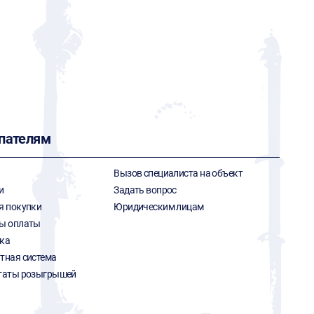
пателям
Вызов специалиста на объект
и
Задать вопрос
я покупки
Юридическим лицам
ы оплаты
ка
тная система
таты розыгрышей