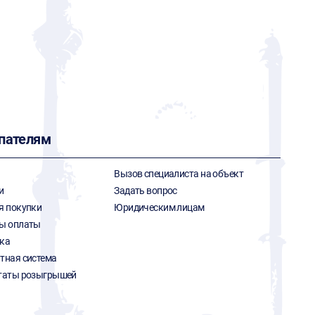
пателям
Вызов специалиста на объект
и
Задать вопрос
я покупки
Юридическим лицам
ы оплаты
ка
тная система
таты розыгрышей