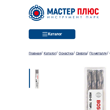
Каталог
/
/
/
/
/
Главная
Каталог
Оснастка
Сверла
По металлу