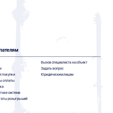
пателям
Вызов специалиста на объект
и
Задать вопрос
я покупки
Юридическим лицам
ы оплаты
ка
тная система
таты розыгрышей