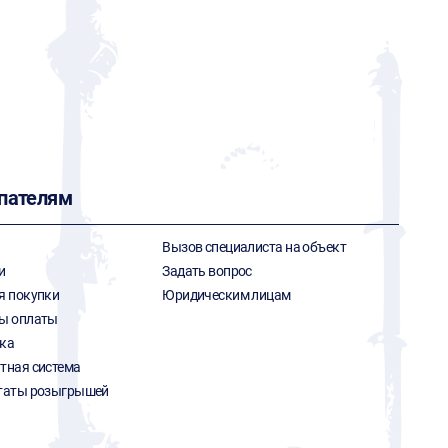
пателям
Вызов специалиста на объект
и
Задать вопрос
я покупки
Юридическим лицам
ы оплаты
ка
тная система
таты розыгрышей