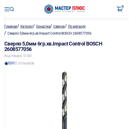
0
/
/
/
/
Главная
Каталог
Оснастка
Сверла
По металлу
/
Сверло 5,0мм 6гр.хв.Impact Control BOSCH 2608577056
Сверло 5,0мм 6гр.хв.Impact Control BOSCH
2608577056
Код товара: 57381
0
0 отзывов