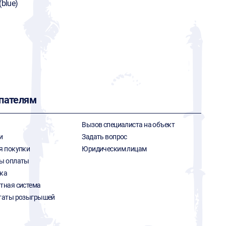
(blue)
пателям
Вызов специалиста на объект
и
Задать вопрос
я покупки
Юридическим лицам
ы оплаты
ка
тная система
таты розыгрышей