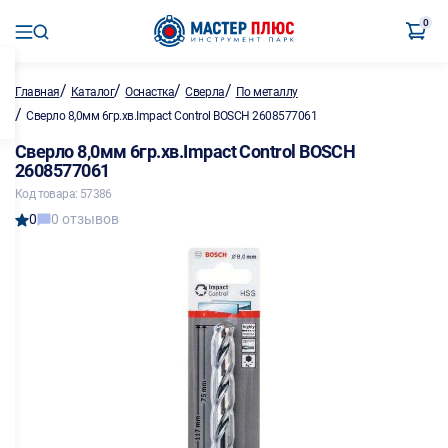
0
/
/
/
/
Главная
Каталог
Оснастка
Сверла
По металлу
/
Сверло 8,0мм 6гр.хв.Impact Control BOSCH 2608577061
Сверло 8,0мм 6гр.хв.Impact Control BOSCH
2608577061
Код товара: 57386
0
0 отзывов