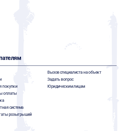
пателям
Вызов специалиста на объект
и
Задать вопрос
я покупки
Юридическим лицам
ы оплаты
ка
тная система
таты розыгрышей