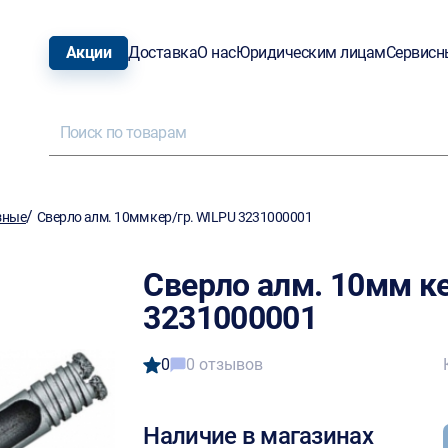
Акции
Доставка
О нас
Юридическим лицам
Сервисн
/
зные
Сверло алм. 10мм кер/гр. WILPU 3231000001
Сверло алм. 10мм ке
3231000001
0
0 отзывов
Наличие в магазинах