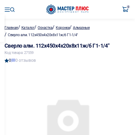
0
/
/
/
/
Главная
Каталог
Оснастка
Коронки
Алмазные
/
Сверло алм. 112х450х4х20х8х11ж/б Г1-1/4"
Сверло алм. 112х450х4х20х8х11ж/б Г1-1/4"
Код товара: 27559
0
0 отзывов