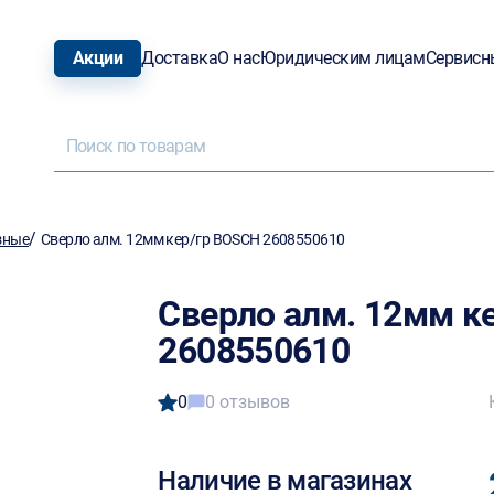
Акции
Доставка
О нас
Юридическим лицам
Сервисн
/
зные
Сверло алм. 12мм кер/гр BOSCH 2608550610
Сверло алм. 12мм к
2608550610
0
0 отзывов
Наличие в магазинах