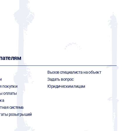
пателям
Вызов специалиста на объект
и
Задать вопрос
я покупки
Юридическим лицам
ы оплаты
ка
тная система
таты розыгрышей