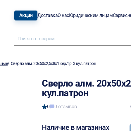
Акции
Доставка
О нас
Юридическим лицам
Сервисн
/
зные
Сверло алм. 20х50х2,5х8х1 кер/гр. 3 кул.патрон
Сверло алм. 20х50х2,
кул.патрон
0
0 отзывов
Наличие в магазинах