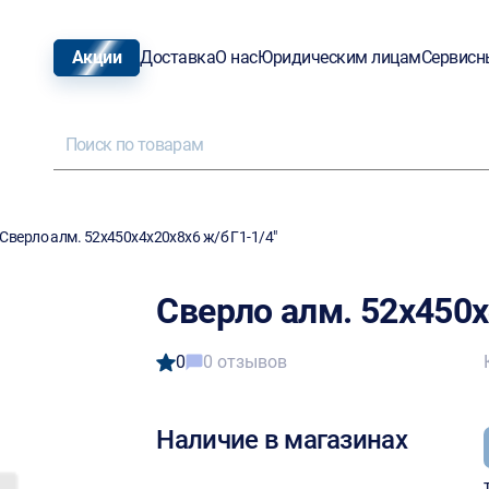
Акции
Доставка
О нас
Юридическим лицам
Сервисн
Сверло алм. 52х450х4х20х8х6 ж/б Г1-1/4"
Сверло алм. 52х450х
0
0 отзывов
Наличие в магазинах