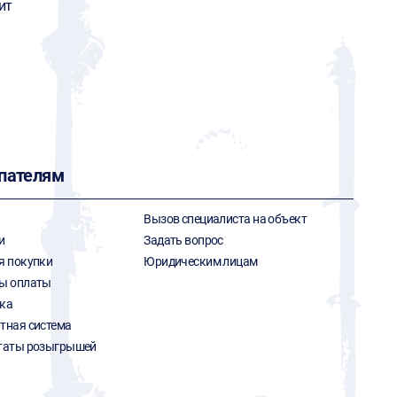
ит
пателям
Вызов специалиста на объект
и
Задать вопрос
я покупки
Юридическим лицам
ы оплаты
ка
тная система
таты розыгрышей