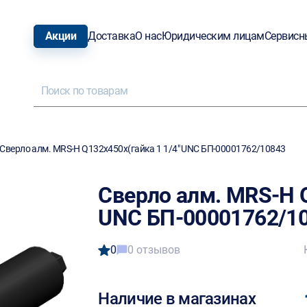
Акции
Доставка
О нас
Юридическим лицам
Сервисн
Сверло алм. MRS-H Q132х450х(гайка 1 1/4" UNC БП-00001762/10843
Сверло алм. MRS-H Q
UNC БП-00001762/1
0
0 отзывов
Наличие в магазинах