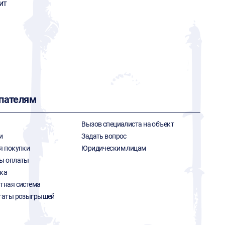
ит
пателям
Вызов специалиста на объект
и
Задать вопрос
я покупки
Юридическим лицам
ы оплаты
ка
тная система
таты розыгрышей