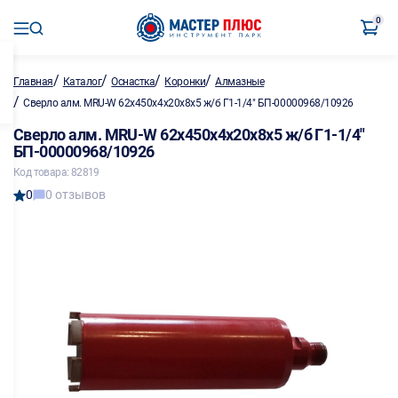
0
/
/
/
/
Главная
Каталог
Оснастка
Коронки
Алмазные
/
Сверло алм. MRU-W 62х450х4х20х8х5 ж/б Г1-1/4" БП-00000968/10926
Сверло алм. MRU-W 62х450х4х20х8х5 ж/б Г1-1/4"
БП-00000968/10926
Код товара: 82819
0
0 отзывов