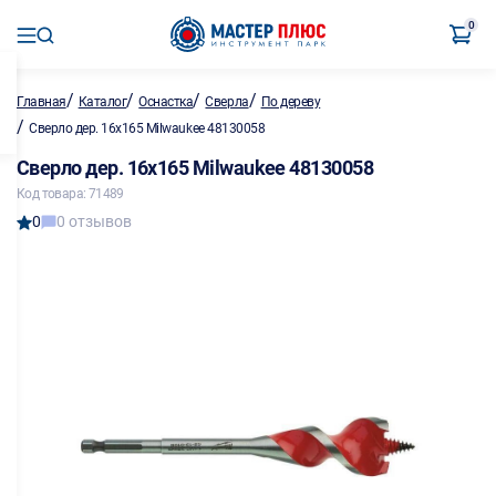
0
/
/
/
/
Главная
Каталог
Оснастка
Сверла
По дереву
/
Сверло дер. 16х165 Milwaukee 48130058
Сверло дер. 16х165 Milwaukee 48130058
Код товара: 71489
0
0 отзывов