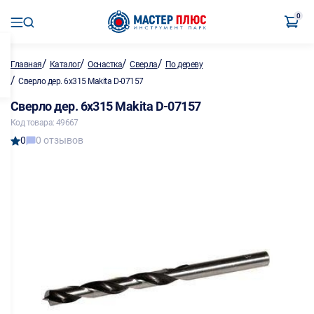
0
/
/
/
/
Главная
Каталог
Оснастка
Сверла
По дереву
/
Сверло дер. 6х315 Makita D-07157
Сверло дер. 6х315 Makita D-07157
Код товара: 49667
0
0 отзывов