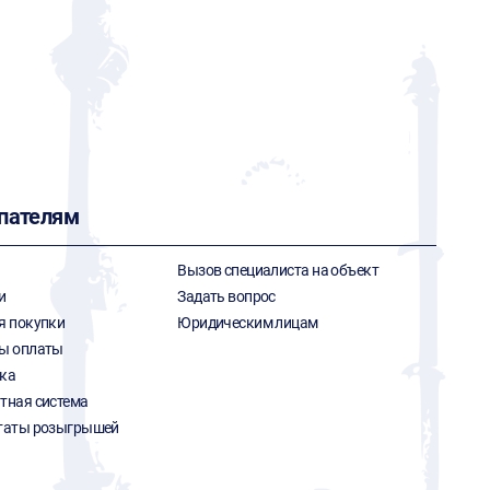
пателям
Вызов специалиста на объект
и
Задать вопрос
я покупки
Юридическим лицам
ы оплаты
ка
тная система
таты розыгрышей