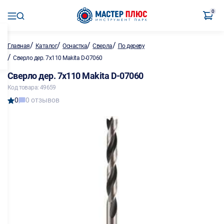
0
/
/
/
/
Главная
Каталог
Оснастка
Сверла
По дереву
/
Сверло дер. 7х110 Makita D-07060
Сверло дер. 7х110 Makita D-07060
Код товара: 49659
0
0 отзывов