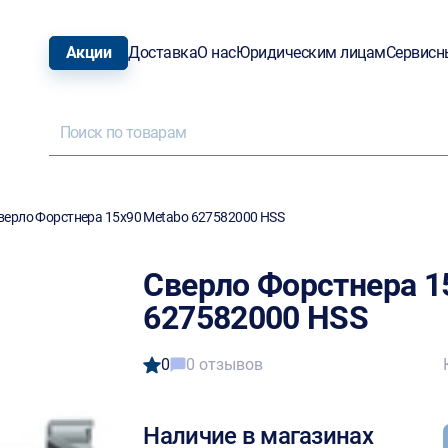
Акции
Доставка
О нас
Юридическим лицам
Сервисн
верло Форстнера 15х90 Metabo 627582000 HSS
Сверло Форстнера 1
627582000 HSS
0
0 отзывов
Наличие в магазинах