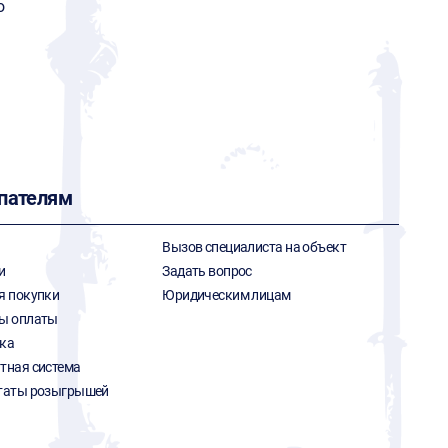
o
пателям
Вызов специалиста на объект
и
Задать вопрос
я покупки
Юридическим лицам
ы оплаты
ка
тная система
таты розыгрышей