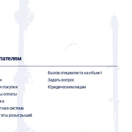
пателям
Вызов специалиста на объект
и
Задать вопрос
я покупки
Юридическим лицам
ы оплаты
ка
тная система
таты розыгрышей