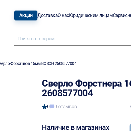
Акции
Доставка
О нас
Юридическим лицам
Сервисн
верло Форстнера 16мм BOSCH 2608577004
Сверло Форстнера 
2608577004
0
0 отзывов
Наличие в магазинах