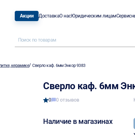
Акции
Доставка
О нас
Юридическим лицам
Сервисн
/
литке, керамике
Сверло каф. 6мм Энкор 9383
Сверло каф. 6мм Эн
0
0 отзывов
Наличие в магазинах