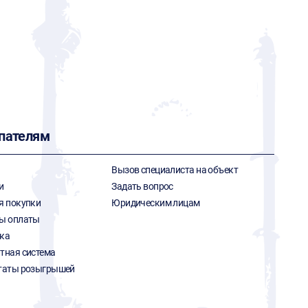
пателям
Вызов специалиста на объект
и
Задать вопрос
я покупки
Юридическим лицам
ы оплаты
ка
тная система
таты розыгрышей