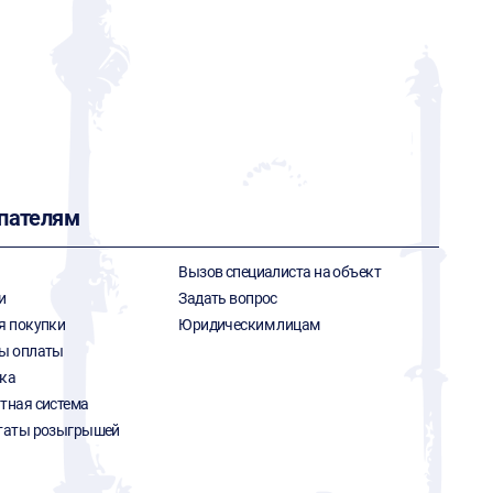
пателям
Вызов специалиста на объект
и
Задать вопрос
я покупки
Юридическим лицам
ы оплаты
ка
тная система
таты розыгрышей