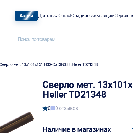
Акции
Доставка
О нас
Юридическим лицам
Сервисн
Сверло мет. 13х101х151 HSS-Co DIN338, Heller TD21348
Сверло мет. 13х101х
Heller TD21348
0
0 отзывов
Наличие в магазинах