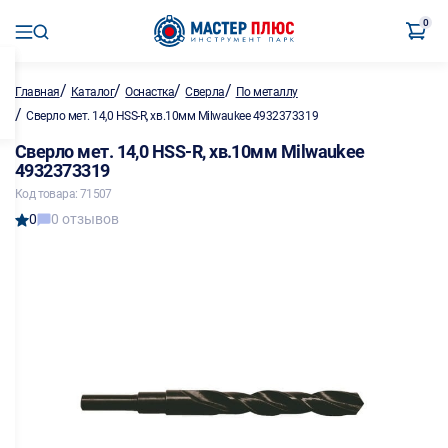
0
/
/
/
/
Главная
Каталог
Оснастка
Сверла
По металлу
/
Сверло мет. 14,0 HSS-R, хв.10мм Milwaukee 4932373319
Сверло мет. 14,0 HSS-R, хв.10мм Milwaukee
4932373319
Код товара: 71507
0
0 отзывов