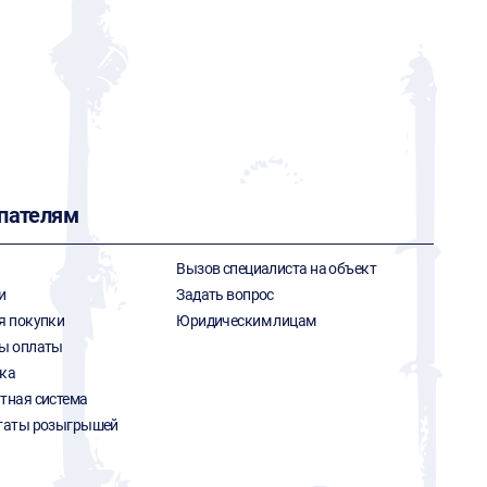
пателям
Вызов специалиста на объект
и
Задать вопрос
я покупки
Юридическим лицам
ы оплаты
ка
тная система
таты розыгрышей