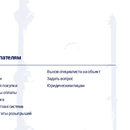
пателям
Вызов специалиста на объект
и
Задать вопрос
я покупки
Юридическим лицам
ы оплаты
ка
тная система
таты розыгрышей