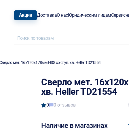
Акции
Доставка
О нас
Юридическим лицам
Сервисн
Сверло мет. 16х120х178мм HSS со ступ. хв. Heller TD21554
Сверло мет. 16х120х
хв. Heller TD21554
0
0 отзывов
Наличие в магазинах