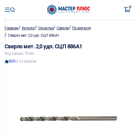
0
/
/
/
/
Главная
Каталог
Оснастка
Сверла
По металлу
/
Сверло мет. 2,0 удл. СЦП 886А1
Сверло мет. 2,0 удл. СЦП 886А1
Код товара: 70243
0
0 отзывов