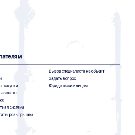
пателям
Вызов специалиста на объект
и
Задать вопрос
я покупки
Юридическим лицам
ы оплаты
ка
тная система
таты розыгрышей