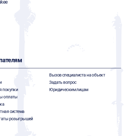
ukee
пателям
Вызов специалиста на объект
и
Задать вопрос
я покупки
Юридическим лицам
ы оплаты
ка
тная система
таты розыгрышей