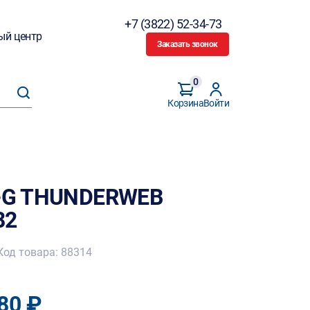
+7 (3822) 52-34-73
ый центр
Заказать звонок
0
Корзина
Войти
S-G THUNDERWEB
82
Код товара: 88314
80 ₽