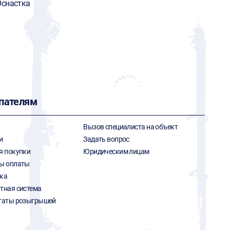
снастка
пателям
Вызов специалиста на объект
и
Задать вопрос
я покупки
Юридическим лицам
ы оплаты
ка
тная система
таты розыгрышей